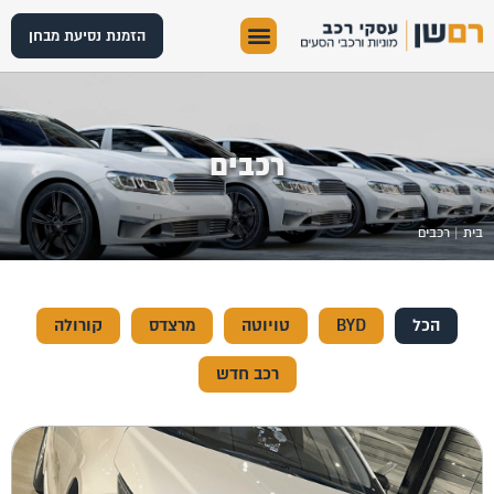
הזמנת נסיעת מבחן
רכבים
בית
|
רכבים
הכל
BYD
טויוטה
מרצדס
קורולה
רכב חדש