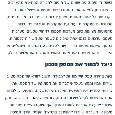
בשוק קיימים סוגים שונים של
מוניות למכירה
המתאימים לצרכים
שונים. ניתן למצוא מוניות סטנדרטיות, מוניות ספיישל ומוניות
יוקרתיות. כל אחד מהסוגים מציע יתרונות שונים, כגון מרווח פנים,
טכנולוגיות מתקדמות ועוד. עם התקדמות הטכנולוגיה, רבות
מהמוניות מציעות כיום מערכות חכמות לניהול נוסעים, מערכות
מעקב ועדכונים בזמן אמת שיכולים לשפר את השירות ללקוחות.
בנוסף, קיימות מוניות הידידותיות לסביבה עם מנועים חשמליים או
היברידיים המפחיתים את זיהום האוויר ומוזילים את עלויות הדלק.
כיצד לבחור את הספק הנכון
בעת בחירת ספק של
מ
ו
ניות
למכירה
, חשוב לוודא שהספק מציע
שירות אמין ומקצועי. כדאי לבדוק את המוניטין של הספק, את
שירותי הטרייד אין המוצעים ואת תנאי התשלום. בנוסף, יש לבחון
את האפשרות לקבל שירותי תחזוקה ותמיכה לאחר הרכישה. ספק
איכותי יציע גם אחריות לטווח הארוך ואף סיוע במציאת פתרונות
מימון או השכרה שיוכלו להשתלב בתקציב העסקי שלך. תמיכה