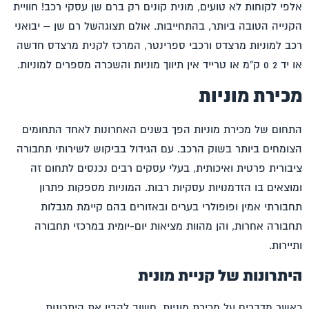
אלפי לקוחות לא טועים, מונית קונים רק ברם שן עסקי רכב! חוויית
הקנייה הטובה ביותר, בהתחייבות. אולם תצוגהשל
רם שן – יבואני
רכב
למוניות מרצדס ורכבי ספרינטר, המרכז לקנית מרצדס חדשה
או יד 2 0 ק"מ או טרייד אין תיווך מוניות והשכרה מספרים למוניות.
מכירת מוניות
התחום של
מכירת מוניות
הפך בשנים האחרונות לאחד התחומים
הצומחים ביותר בשוק הרכב. עם הגידול בביקוש לשירותי תחבורה
ציבורית פרטית ואיכותית, בעלי עסקים רבים נכנסים לתחום זה
ומוצאים בו הזדמנויות עסקיות רבות. המוניות מספקות פתרון
תחבורתי אמין ופופולרי בערים ובאזורים בהם קיימת מגבלות
תחבורה אחרות, והן מהוות מציאות יום-יומית במרכזי תחבורה
ותיירות.
היתרונות של קניית מונית
כאשר מדברים על
מכירת מוניות
, חשוב להבין את היתרונות