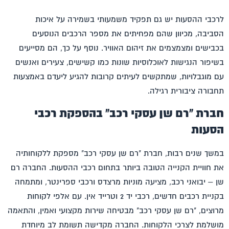
ל
רכבי ההסעות
יש גם תפקיד משמעותי בשמירה על איכות
הסביבה, מכיוון שהם מפחיתים את מספר הרכבים הנוסעים
בכבישים ומצמצמים את זיהום האוויר. נוסף על כך, הם מסייעים
בשיפור הנגישות לאוכלוסיות שונות כמו קשישים, צעירים ואנשים
עם מוגבלויות, שמתקשים לעיתים קרובות להגיע ליעדם באמצעות
תחבורה ציבורית רגילה.
חברת "רם שן עסקי רכב" בהספקת רכבי
הסעות
במשך שנים רבות, חברת "רם שן עסקי רכב" מספקת ללקוחותיה
את חוויית הקנייה הטובה ביותר בתחום רכבי ההסעות. החברה
רם
שן – יבואני רכב
, מציעה מוניות מרצדס ורכבי ספרינטר, ומתמחה
בקניית רכבים חדשים, רכבי יד 2 וטרייד אין. עם אלפי לקוחות
מרוצים, "רם שן עסקי רכב" מבטיחה שירות מקצועי ואמין, והתאמה
מושלמת לצרכי הלקוחות. החברה מקדישה תשומת לב מיוחדת